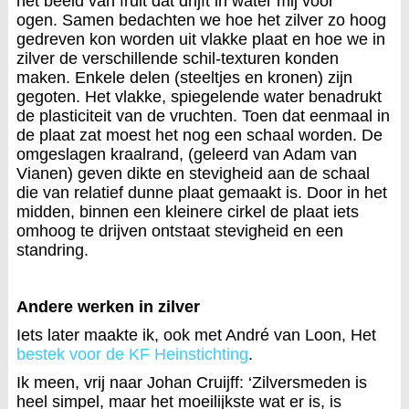
het beeld van fruit dat drijft in water mij voor
ogen. Samen bedachten we hoe het zilver zo hoog
gedreven kon worden uit vlakke plaat en hoe we in
zilver de verschillende schil-texturen konden
maken. Enkele delen (steeltjes en kronen) zijn
gegoten. Het vlakke, spiegelende water benadrukt
de plasticiteit van de vruchten. Toen dat eenmaal in
de plaat zat moest het nog een schaal worden. De
omgeslagen kraalrand, (geleerd van Adam van
Vianen) geven dikte en stevigheid aan de schaal
die van relatief dunne plaat gemaakt is. Door in het
midden, binnen een kleinere cirkel de plaat iets
omhoog te drijven ontstaat stevigheid en een
standring.
Andere werken in zilver
Iets later maakte ik, ook met André van Loon, Het
bestek voor de KF Heinstichting
.
Ik meen, vrij naar Johan Cruijff: ‘Zilversmeden is
heel simpel, maar het moeilijkste wat er is, is