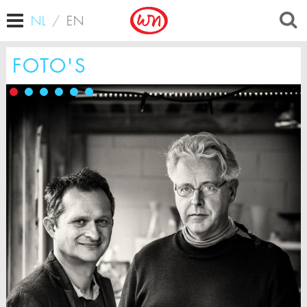
NL
/
EN
FOTO'S