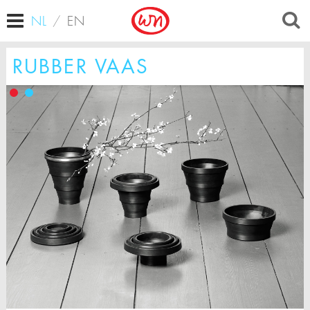
NL
/
EN
RUBBER VAAS