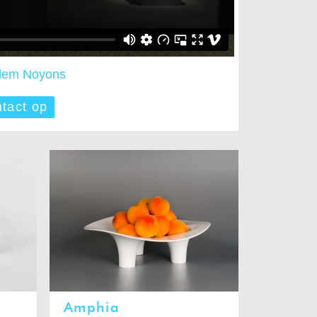
illem Noyons
tact op
Amphia