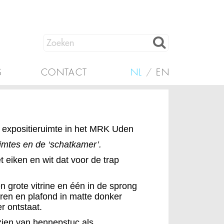
S
CONTACT
NL
/
EN
expositieruimte in het MRK Uden
imtes en de ‘schatkamer’.
t eiken en wit dat voor de trap
n grote vitrine en één in de sprong
ren en plafond in matte donker
er ontstaat.
ien van hennepstuc als