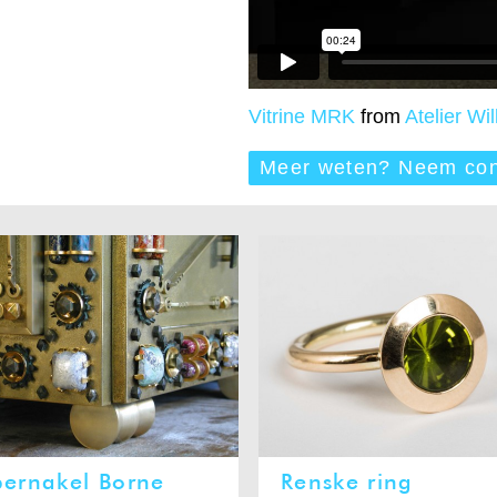
Vitrine MRK
from
Atelier W
Meer weten? Neem con
bernakel Borne
Renske ring