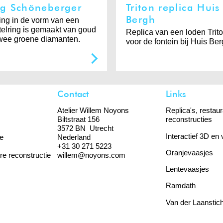
ng Schöneberger
Triton replica Huis
Bergh
ing in de vorm van een
telring is gemaakt van goud
Replica van een loden Trit
wee groene diamanten.
voor de fontein bij Huis Be
Contact
Links
Atelier Willem Noyons
Replica's, restaur
Biltstraat 156
reconstructies
3572 BN Utrecht
Interactief 3D en 
e
Nederland
+31 30 271 5223
Oranjevaasjes
re reconstructie
willem@noyons.com
Lentevaasjes
Ramdath
Van der Laanstich