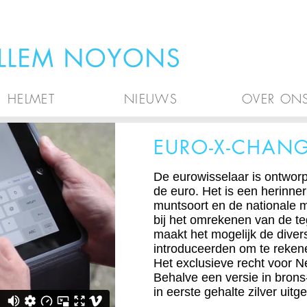
HELMET
NIEUWS
OVER ON
EURO-X-CHAN
De eurowisselaar is ontworp
de euro. Het is een herinne
muntsoort en de nationale 
bij het omrekenen van de t
maakt het mogelijk de diver
introduceerden om te reken
Het exclusieve recht voor N
Behalve een versie in brons-
in eerste gehalte zilver uitg