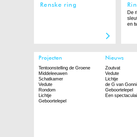
Renske ring
Ri
De r
sleu
en t
Projecten
Nieuws
Tentoonstelling de Groene
Zoutvat
Middeleeuwen
Vedute
Schatkamer
Lichtje
Vedute
de G van Gonni
Rondom
Geboortelepel
Lichtje
Een spectaculai
Geboortelepel