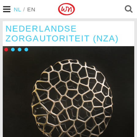
NL
/
EN
NEDERLANDSE
ZORGAUTORITEIT (NZA)