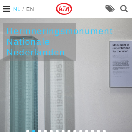
NL
/
EN
Helmet