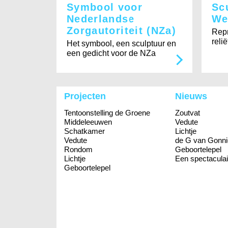
Symbool voor
Sc
Nederlandse
We
Zorgautoriteit (NZa)
Repr
relië
Het symbool, een sculptuur en
een gedicht voor de NZa
Projecten
Nieuws
Tentoonstelling de Groene
Zoutvat
Middeleeuwen
Vedute
Schatkamer
Lichtje
Vedute
de G van Gonni
Rondom
Geboortelepel
Lichtje
Een spectaculai
Geboortelepel