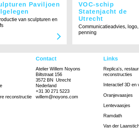
ulpturen Paviljoen
VOC-schip
lgelegen
Statenjacht de
Utrecht
oductie van sculpturen en
fs
Communicatieadvies, logo,
penning
Contact
Links
Atelier Willem Noyons
Replica's, restaur
Biltstraat 156
reconstructies
3572 BN Utrecht
Interactief 3D en 
e
Nederland
+31 30 271 5223
Oranjevaasjes
re reconstructie
willem@noyons.com
Lentevaasjes
Ramdath
Van der Laanstich