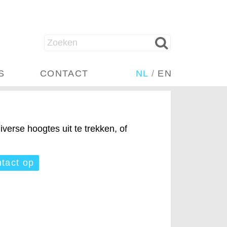
S
CONTACT
NL
/
EN
iverse hoogtes uit te trekken, of
tact op