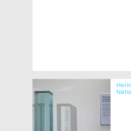
Heri
Nati