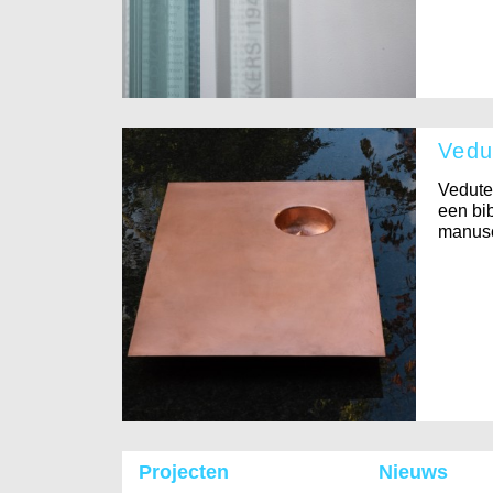
Vedu
Vedute 
een bib
manusc
Projecten
Nieuws