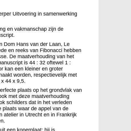
rper Uitvoering in samenwerking
ing en vakmanschap zijn de
cript.
n Dom Hans van der Laan, Le
ede en reeks van Fibonacci hebben
resse. De maatverhouding van het
nuscript is 44 : 32 oftewel 1 :
r kan een kleiner en groter
aakt worden, respectievelijk met
x 44 x 9,5.
rfecte plaats op het grondvlak van
 ook met deze maatverhouding
k schilders dat in het verleden
de plaats waar de appel van de
 atelier in Utrecht en in Frankrijk
en.
it een koperplaat: hij is