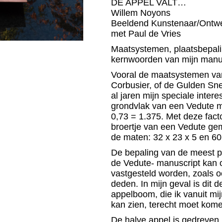
DE APPEL VALT…
Willem Noyons
Beeldend Kunstenaar/Ontwe
met Paul de Vries
Maatsystemen, plaatsbepal
kernwoorden van mijn manus
Vooral de maatsystemen va
Corbusier, of de Gulden Sn
al jaren mijn speciale inte
grondvlak van een Vedute ma
0,73 = 1.375. Met deze facto
broertje van een Vedute gem
de maten: 32 x 23 x 5 en 60 
De bepaling van de meest pe
de Vedute- manuscript kan
vastgesteld worden, zoals oo
deden. In mijn geval is dit 
appelboom, die ik vanuit mijn
kan zien, terecht moet kom
De halve appel is gedreven u