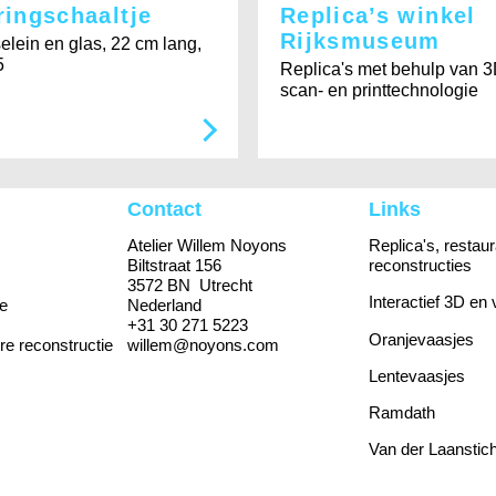
ringschaaltje
Replica’s winkel
Rijksmuseum
elein en glas, 22 cm lang,
5
Replica's met behulp van 3
scan- en printtechnologie
Contact
Links
Atelier Willem Noyons
Replica's, restaur
Biltstraat 156
reconstructies
3572 BN Utrecht
Interactief 3D en 
e
Nederland
+31 30 271 5223
Oranjevaasjes
re reconstructie
willem@noyons.com
Lentevaasjes
Ramdath
Van der Laanstich