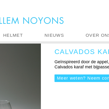
HELMET
NIEUWS
OVER ON
CALVADOS KA
Geïnspireerd door de appel
Calvados karaf met bijpass
Meer weten? Neem con