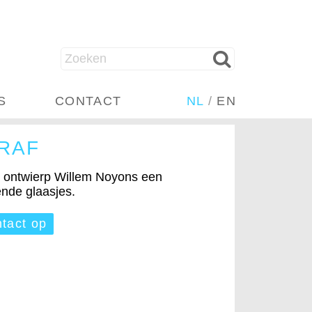
S
CONTACT
NL
/
EN
RAF
, ontwierp Willem Noyons een
ende glaasjes.
tact op