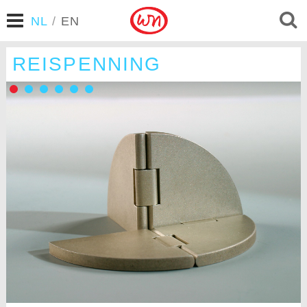
NL
/
EN
REISPENNING