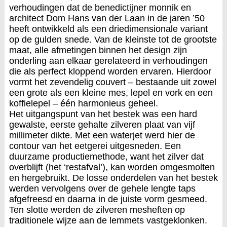
verhoudingen dat de benedictijner monnik en
architect Dom Hans van der Laan in de jaren ’50
heeft ontwikkeld als een driedimensionale variant
op de gulden snede. Van de kleinste tot de grootste
maat, alle afmetingen binnen het design zijn
onderling aan elkaar gerelateerd in verhoudingen
die als perfect kloppend worden ervaren. Hierdoor
vormt het zevendelig couvert – bestaande uit zowel
een grote als een kleine mes, lepel en vork en een
koffielepel – één harmonieus geheel.
Het uitgangspunt van het bestek was een hard
gewalste, eerste gehalte zilveren plaat van vijf
millimeter dikte. Met een waterjet werd hier de
contour van het eetgerei uitgesneden. Een
duurzame productiemethode, want het zilver dat
overblijft (het ‘restafval’), kan worden omgesmolten
en hergebruikt. De losse onderdelen van het bestek
werden vervolgens over de gehele lengte taps
afgefreesd en daarna in de juiste vorm gesmeed.
Ten slotte werden de zilveren mesheften op
traditionele wijze aan de lemmets vastgeklonken.